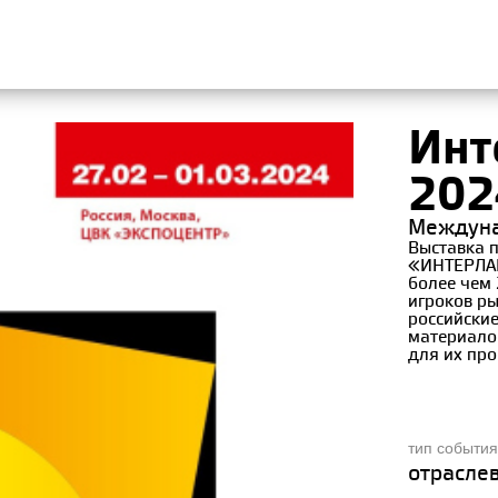
Инт
202
Междуна
Выставка п
«ИНТЕРЛАК
более чем 
игроков р
российски
материалов
для их про
тип событи
отрасле