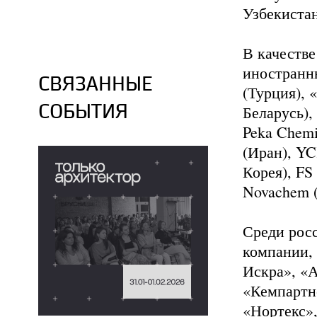
Узбекиста
В качестве
иностранн
СВЯЗАННЫЕ
(Турция), 
СОБЫТИЯ
Беларусь),
Peka Chemi
(Иран), YC
Корея), FS
Novachem (
Среди росс
компании,
Искра», «
«Кемпартн
«Нортекс»