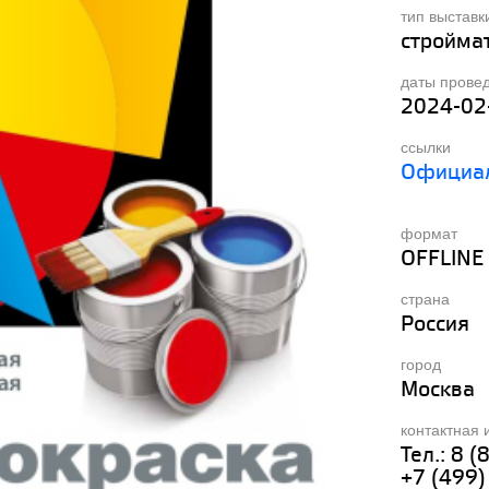
тип выставк
стройма
даты прове
2024-02
ссылки
Официал
формат
OFFLINE
страна
Россия
город
Москва
контактная
Тел.: 8 
+7 (499)