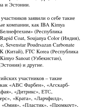
на и Эстонии.
 участников заявили о себе такие
ые компании, как IBA Kimya
«Белнефтехим» (Республика
 Rapid Coat, Soujanya Color (Индия),
e, Sevenstar Poudrsazan Carbonate
K (Китай), FTC Korea (Республика
 Kimyo Sanoat (Узбекистан),
Эстония) и другие.
ийских участников – такие
 как «АВС Фарбен», «Агскарб-
Афая», «Дитрикс», ЕТС,
ерс», «Крата», «Ларчфилд»,
, «Омия», «Пластик», «Промкоут»,