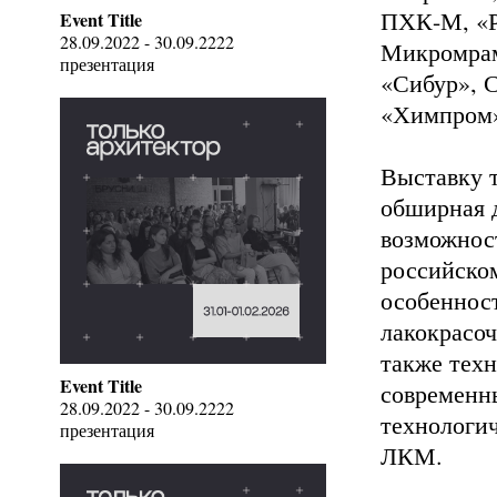
ПХК-М, «Р
Event Title
28.09.2022 - 30.09.2222
Микромрам
презентация
«Сибур», С
«Химпром»
Выставку 
обширная д
возможнос
российско
особеннос
лакокрасоч
также техн
Event Title
современн
28.09.2022 - 30.09.2222
технологич
презентация
ЛКМ.