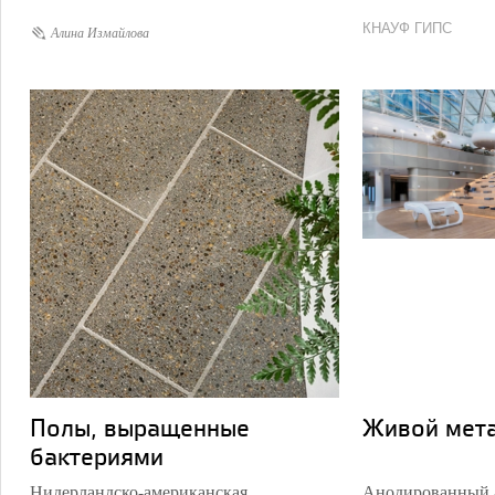
КНАУФ ГИПС
Алина Измайлова
Полы, выращенные
Живой мет
бактериями
Нидерландско-американская
Анодированный а