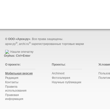
© ООО «Архи.ру»
. Все права защищены.
®
®
архи.ру
, archi.ru
зарегистрированные торговые марки
Нашли опечатку
Orphus: Ctrl+Enter
О проекте:
Проекты:
Условия
Мобильная версия
Archinext
Пользов
Редакция
Фотогалерея
Полити
Контакты
Научные публикации
Правила
использования
Правовая
информация