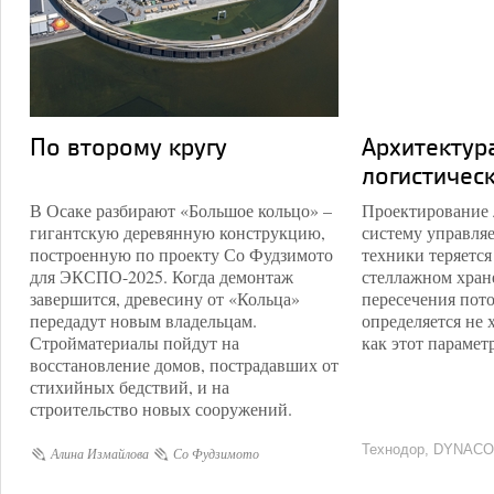
По второму кругу
Архитектура
логистичес
​В Осаке разбирают «Большое кольцо» –
Проектирование л
гигантскую деревянную конструкцию,
систему управля
построенную по проекту Со Фудзимото
техники теряетс
для ЭКСПО-2025. Когда демонтаж
стеллажном хране
завершится, древесину от «Кольца»
пересечения пото
передадут новым владельцам.
определяется не 
Стройматериалы пойдут на
как этот парамет
восстановление домов, пострадавших от
стихийных бедствий, и на
строительство новых сооружений.
Технодор, DYNACO
Алина Измайлова
Со Фудзимото