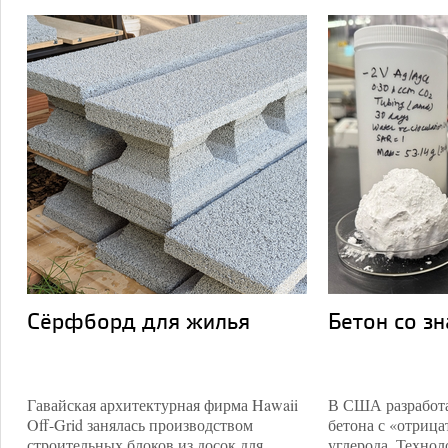
Сёрфборд для жилья
Бетон со з
Гавайская архитектурная фирма Hawaii
В США разработа
Off-Grid занялась производством
бетона с «отриц
строительных блоков из досок для
углерода. Технол