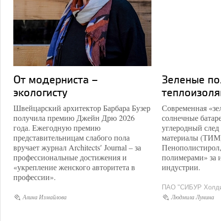
От модерниста –
Зеленые по
экологисту
теплоизоля
Швейцарский архитектор Барбара Бузер
Современная «зел
получила премию Джейн Дрю 2026
солнечные батар
года. Ежегодную премию
углеродный след
представительницам слабого пола
материалы (ТИМ)
вручает журнал Architects′ Journal – за
Пенополистирол,
профессиональные достижения и
полимерами» за и
«укрепление женского авторитета в
индустрии.
профессии».
ПАО "СИБУР Холди
Алина Измайлова
Людмила Лунина