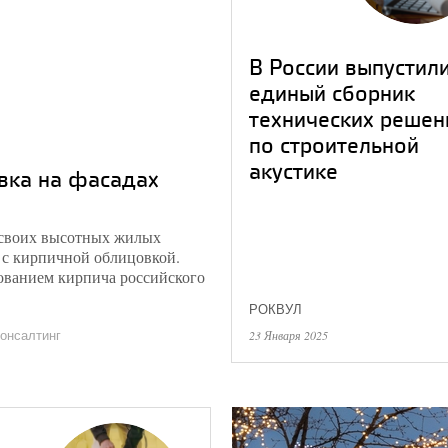
В России выпустил
единый сборник
технических решен
по строительной
акустике
овка на фасадах
 своих высотных жилых
 с кирпичной облицовкой.
зованием кирпича российского
РОКВУЛ
23 Января 2025
онсалтинг