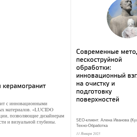
​Современные мет
пескоструйной
обработки:
инновационный вз
на очистку и
й керамогранит
подготовку
поверхностей
нит с инновационными
ных материалов. «LUCIDO
кции, позволяющие дизайнерам
SEO-клиент. Алена Иванова (Ку
сти и визуальной глубины.
Техно-Обработка
11 Января 2025