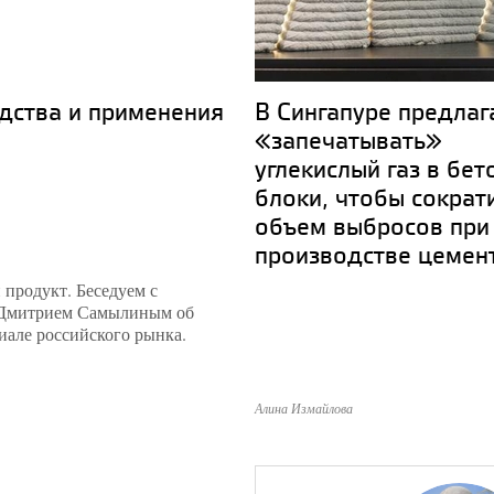
одства и применения
В Сингапуре предлаг
«запечатывать»
углекислый газ в бе
блоки, чтобы сократ
объем выбросов при
производстве цемен
продукт. Беседуем с
Дмитрием Самылиным об
иале российского рынка.
Алина Измайлова