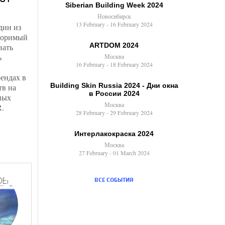
Siberian Building Week 2024
Новосибирск
13 February - 16 February 2024
дин из
торимый
ARTDOM 2024
вать
ь
Москва
16 February - 18 February 2024
ендах в
Building Skin Russia 2024 - Дни окна
тв на
в России 2024
ных
Москва
.
28 February - 29 February 2024
Интерлакокраска 2024
Москва
27 February - 01 March 2024
ВСЕ СОБЫТИЯ