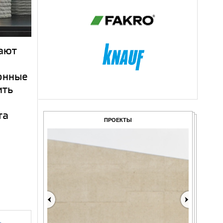
ают
тонные
ить
та
ПРОЕКТЫ