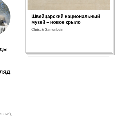
Швейцарский национальный
Автов
музей – новое крыло
«Север
Christ & Gantenbein
Архитект
оды
гляд
льнис),