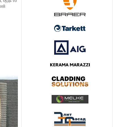
, будь то
ний