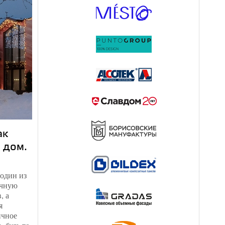
ак
 дом.
один из
очную
, а
я
ичное