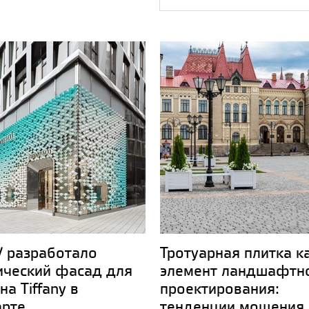
 разработало
Тротуарная плитка к
ический фасад для
элемент ландшафтн
на Tiffany в
проектирования:
арте
тенденции мощения 