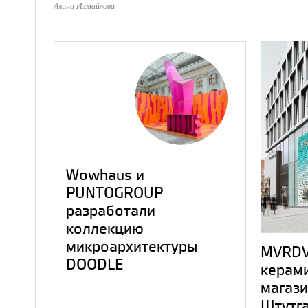
Алина Измайлова
Wowhaus и
PUNTOGROUP
разработали
коллекцию
микроархитектуры
MVRDV
DOODLE
керам
магази
Штутг